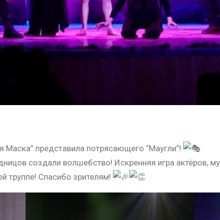
ая Маска” представила потрясающего “Маугли”!
дницов создали волшебство! Искренняя игра актёров, м
ей труппе! Спасибо зрителям!