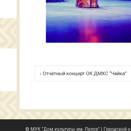
Навигация
Отчётный концерт ОК ДМХС “Чайка”
по
записям
© МУК "Дом культуры им. Лепсе" | Городской 