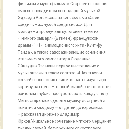
фильмам и мультфильмам.Старшее поколение
смогло насладиться легендарной музыкой
Эдуарда Артемьева из кинофильма «Свой
среди чужих, чужой среди своих». Для
молодёжи прозвучали культовые темы из
«Тёмного рыцаря» (Бэтмен), французской
драмы «1+1», анимационного хита «Кунг-фу
Панда», а также завораживающие сочинения
итальянского композитора Людовико
Эйнауди.«Это наше первое выступление с
музыкантами в таком составе. «Шоу тысячи
свечей» полностью олицетворяет визуальную
картину на сцене — тёплый живой свет помогает
зрителям глубже прочувствовать каждую ноту.
Мы постарались сделать музыку доступной и
понятной каждому — от детей до взрослых»,
– рассказал дирижёр Владимир
Юрков.Уникальное сочетание мягкого мерцания
тысячи свечей, безупречного оркестрового