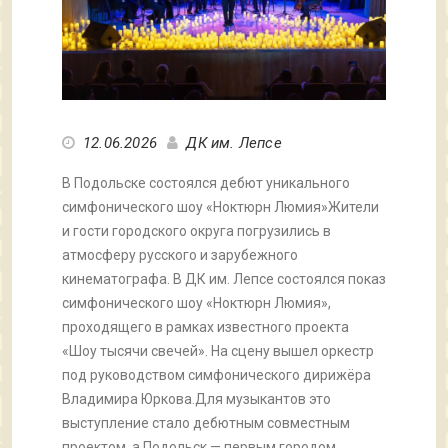
12.06.2026
ДК им. Лепсе
В Подольске состоялся дебют уникального
симфонического шоу «Ноктюрн Люмия»Жители
и гости городского округа погрузились в
атмосферу русского и зарубежного
кинематографа. В ДК им. Лепсе состоялся показ
симфонического шоу «Ноктюрн Люмия»,
проходящего в рамках известного проекта
«Шоу тысячи свечей». На сцену вышел оркестр
под руководством симфонического дирижёра
Владимира Юркова.Для музыкантов это
выступление стало дебютным совместным
проектом, а Подольск — первым городом,