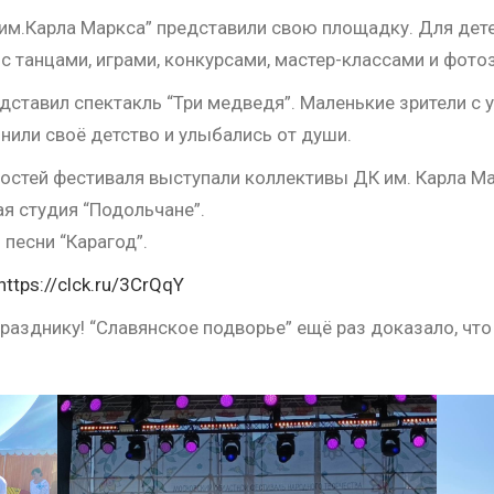
 им.Карла Маркса” представили свою площадку. Для дет
 танцами, играми, конкурсами, мастер-классами и фото
ставил спектакль “Три медведя”. Маленькие зрители с 
нили своё детство и улыбались от души.
гостей фестиваля выступали коллективы ДК им. Карла Ма
я студия “Подольчане”.
песни “Карагод”.
https://clck.ru/3CrQqY
празднику! “Славянское подворье” ещё раз доказало, чт