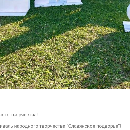
ного творчества!
иваль народного творчества “Славянское подворье”!